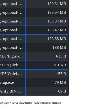
Alan Wake - Remastered [FitGirl Repack]/fg-optional-french.bin
189.31 MB
Alan Wake - Remastered [FitGirl Repack]/fg-optional-german.bin
189.94 MB
Alan Wake - Remastered [FitGirl Repack]/fg-optional-italian.bin
185.84 MB
Alan Wake - Remastered [FitGirl Repack]/fg-optional-japanese.bin
183.47 MB
Alan Wake - Remastered [FitGirl Repack]/fg-optional-mexican.bin
178.68 MB
Alan Wake - Remastered [FitGirl Repack]/fg-optional-spanish.bin
188 MB
Alan Wake - Remastered [FitGirl Repack]/MD5/fitgirl-bins.md5
615 B
Alan Wake - Remastered [FitGirl Repack]/MD5/QuickSFV.EXE
101 KB
Alan Wake - Remastered [FitGirl Repack]/MD5/QuickSFV.ini
155 B
etup.exe
4.79 MB
Alan Wake - Remastered [FitGirl Repack]/Verify BIN files before installation.bat
69 B
афическом боевике обеспокоенный