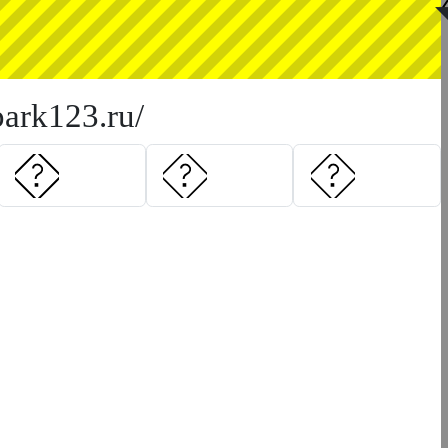
◥
ark123.ru/