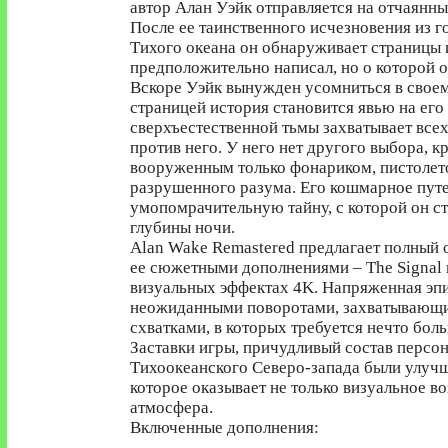
автор Алан Уэйк отправляется на отчаянн
После ее таинственного исчезновения из г
Тихого океана он обнаруживает страницы 
предположительно написал, но о которой о
Вскоре Уэйк вынужден усомниться в своем
страницей история становится явью на его
сверхъестественной тьмы захватывает всех,
против него. У него нет другого выбора, к
вооруженным только фонариком, пистолетом
разрушенного разума. Его кошмарное путе
умопомрачительную тайну, с которой он с
глубины ночи.
Alan Wake Remastered предлагает полный 
ее сюжетными дополнениями – The Signal 
визуальных эффектах 4K. Напряженная эп
неожиданными поворотами, захватывающи
схватками, в которых требуется нечто боль
Заставки игры, причудливый состав персо
Тихоокеанского Северо-запада были улучш
которое оказывает не только визуальное в
атмосфера.
Включенные дополнения: