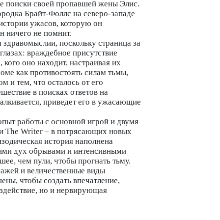
ые поиски своей пропавшей жены Элис.
ородка Брайт-Фоллс на северо-западе
истории ужасов, которую он
н ничего не помнит.
 здравомыслии, поскольку страница за
 глазах: враждебное присутствие
 кого оно находит, настраивая их
роме как противостоять силам тьмы,
 и тем, что осталось от его
шествие в поисках ответов на
талкивается, приведет его в ужасающие
опыт работы с основной игрой и двумя
и The Writer – в потрясающих новых
изодическая история наполнена
ми дух обрывами и интенсивными
шее, чем пули, чтобы прогнать тьму.
нажей и величественные виды
ены, чтобы создать впечатление,
оздействие, но и нервирующая