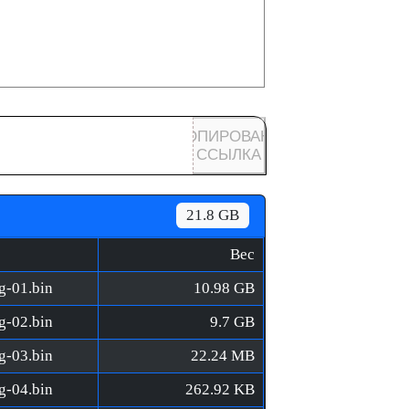
КОПИРОВАНА
ССЫЛКА
21.8 GB
Вес
g-01.bin
10.98 GB
g-02.bin
9.7 GB
g-03.bin
22.24 MB
g-04.bin
262.92 KB