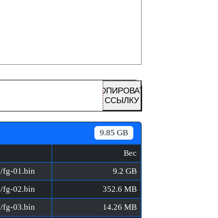
КОПИРОВАТЬ
ССЫЛКУ
9.85 GB
Вес
/fg-01.bin
9.2 GB
/fg-02.bin
352.6 MB
/fg-03.bin
14.26 MB