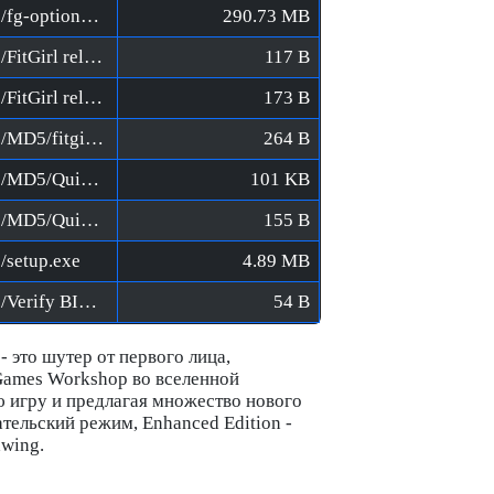
Space Hulk - Deathwing EE [FitGirl Repack]/fg-optional-unused-videos.bin
290.73 MB
Space Hulk - Deathwing EE [FitGirl Repack]/FitGirl releases on 1337x.url
117 B
Space Hulk - Deathwing EE [FitGirl Repack]/FitGirl releases on KAT.url
173 B
Space Hulk - Deathwing EE [FitGirl Repack]/MD5/fitgirl-bins.md5
264 B
Space Hulk - Deathwing EE [FitGirl Repack]/MD5/QuickSFV.EXE
101 KB
Space Hulk - Deathwing EE [FitGirl Repack]/MD5/QuickSFV.ini
155 B
/setup.exe
4.89 MB
Space Hulk - Deathwing EE [FitGirl Repack]/Verify BIN files before installation.bat
54 B
 это шутер от первого лица,
Games Workshop во вселенной
 игру и предлагая множество нового
тельский режим, Enhanced Edition -
hwing.