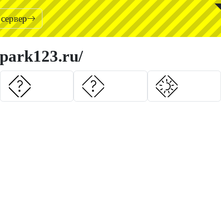
◥
 сервер
hpark123.ru/