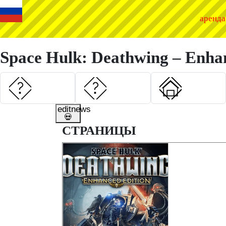
◤
аренд
Space Hulk: Deathwing – Enhan
editnews
💀
СТРАНИЦЫ