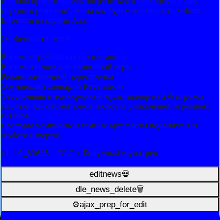
И снова приготовьтесь погрузиться в "холодную славу
трудного решения", когда мы будем воскрешать Solium
Infernum из глубин Ада.
Особенности игры
Восемь играбельных архидемонов
Восемь хроник для одиночной игры
Режим одиночной перестрелки
Обучающий сценарий Revelations
Сессионный и асинхронный мультиплеер на 2-6 игроков
Десятки адских легионов, включая уникальных огромных
титанов.
Преторы-чемпионы и темные артефакты подойдут для
любого изверга!
v1.1.0_83685 + DLC + Бонусный саундтрек
editnews💀
dle_news_delete🗑️
⚙ajax_prep_for_edit️