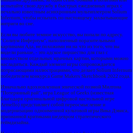
испытайте свою дружбу в быстрых ежедневных играх с
печально известным асинхронным мультиплеером Solium
Infernum, чтобы испытать по-настоящему захватывающие
интриги во сне.
Если вы любите темное искусство, вы попали по адресу.
"Солиум Инфернум", наполненный поразительными
картинами Ада, не похожими ни на что из того, что вы
видели раньше, - это адское пиршество для глаз с
множеством отдельных мрачных картин, которыми можно
насладиться. Каждый элемент игры сопровождается
потрясающими иллюстрациями, что делает Solium Infernum
победителем конкурса Game Makers Sketchbook 2022 года.
Изначально вдохновленная эпической поэмой Милтона
"Потерянный рай", игра League of Geeks (известная
благодаря оригинальной цифровой настольной игре
Armello) представляет собой переосмысление и
модернизацию одноименной культовой игры Вика Дэвиса,
признанной критиками шедевром стратегического
геймдизайна.