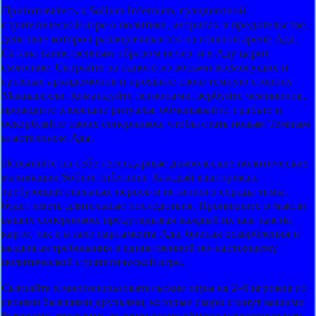
Приготовьтесь к Solium Infernum, грандиозной
стратегической игре о политике, интригах и предательстве,
действие которой разворачивается на главной арене Ада.
Сатана таинственным образом исчез, и в Аду царит
смятение. Сыграйте за одного из восьми всемогущих и
грозных архидемонов и проявите свою темную сторону
Макиавелли. Командуйте легионами, вербуйте чемпионов,
проводите зловещие ритуалы, обманывайте, грабьте и
оскорбляйте своих соперников, чтобы стать новым Темным
властелином Ада.
Испытайте на себе легендарные дьявольские политические
махинации Solium Infernum. Каждый ваш приказ,
требующий стальных нервов и истинного сердца тьмы,
будет иметь длительные последствия. Проникните в мысли
ваших соперников, предугадывая каждый их шаг как на
карте, так и в зале парламента Ада, бросая оскорбления и
выдвигая требования в единственной по-настоящему
политической стратегической игре.
Сыграйте в многопользовательские игры на 2-6 игроков со
своими бывшими друзьями, которые скоро станут вашими
бывшими друзьями, за один сеанс обмана и политики или