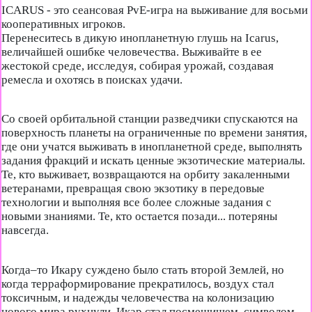
ICARUS - это сеансовая PvE-игра на выживание для восьми
кооперативных игроков.
Перенеситесь в дикую инопланетную глушь на Icarus,
величайшей ошибке человечества. Выживайте в ее
жестокой среде, исследуя, собирая урожай, создавая
ремесла и охотясь в поисках удачи.
Со своей орбитальной станции разведчики спускаются на
поверхность планеты на ограниченные по времени занятия,
где они учатся выживать в инопланетной среде, выполнять
задания фракций и искать ценные экзотические материалы.
Те, кто выживает, возвращаются на орбиту закаленными
ветеранами, превращая свою экзотику в передовые
технологии и выполняя все более сложные задания с
новыми знаниями. Те, кто остается позади... потеряны
навсегда.
Когда–то Икару суждено было стать второй Землей, но
когда терраформирование прекратилось, воздух стал
токсичным, и надежды человечества на колонизацию
нового мира рухнули. Икар стал посмешищем, символом