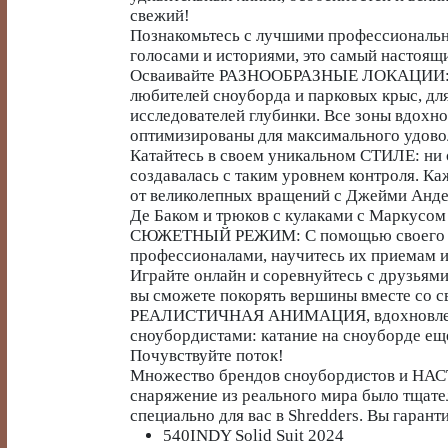
свежий!
Познакомьтесь с лучшими профессионал
голосами и историями, это самый настоящ
Осваивайте РАЗНООБРАЗНЫЕ ЛОКАЦИИ: "
любителей сноуборда и парковых крыс, дл
исследователей глубинки. Все зоны вдохн
оптимизированы для максимального удово
Катайтесь в своем уникальном СТИЛЕ: ни 
создавалась с таким уровнем контроля. К
от великолепных вращений с Джейми Анде
Де Баком и трюков с кулаками с Маркусом
СЮЖЕТНЫЙ РЕЖИМ: С помощью своего при
профессионалами, научитесь их приемам и 
Играйте онлайн и соревнуйтесь с друзьям
вы сможете покорять вершины вместе со с
РЕАЛИСТИЧНАЯ АНИМАЦИЯ, вдохновлен
сноубордистами: катание на сноуборде ещ
Почувствуйте поток!
Множество брендов сноубордистов и НА
снаряжение из реального мира было тщате
специально для вас в Shredders. Вы гаран
540INDY Solid Suit 2024