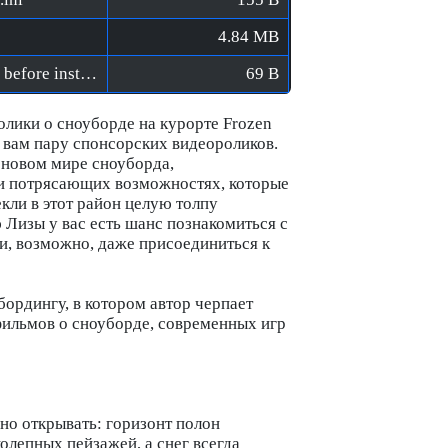
4.84 MB
Shredders [FitGirl Repack]/Verify BIN files before installation.bat
69 B
олики о сноуборде на курорте Frozen
 вам пару спонсорских видеороликов.
 новом мире сноуборда,
и потрясающих возможностях, которые
кли в этот район целую толпу
Лизы у вас есть шанс познакомиться с
и, возможно, даже присоединиться к
ордингу, в котором автор черпает
ильмов о сноуборде, современных игр
 открывать: горизонт полон
олепных пейзажей, а снег всегда