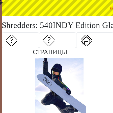
◤
б
Shredders: 540INDY Edition Gla
СТРАНИЦЫ