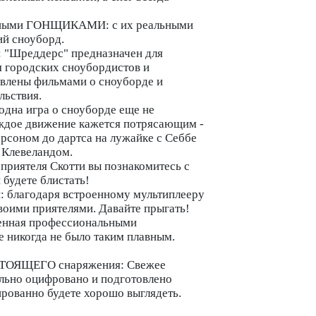
ьными ГОНЩИКАМИ: с их реальными
ий сноуборд.
Шреддерс" предназначен для
я городских сноубордистов и
овлены фильмами о сноуборде и
льствия.
одна игра о сноуборде еще не
аждое движение кажется потрясающим -
рсоном до дартса на лужайке с Себбе
 Клевеландом.
ятеля Скотти вы познакомитесь с
будете блистать!
и: благодаря встроенному мультиплееру
воими приятелями. Давайте прыгать!
ная профессиональными
е никогда не было таким плавным.
СТОЯЩЕГО снаряжения: Свежее
льно оцифровано и подготовлено
тированно будете хорошо выглядеть.