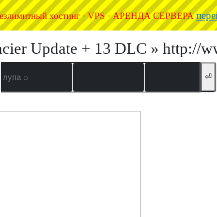
пере
езлимитный хостинг · VPS · АРЕНДА СЕРВЕРА
cier Update + 13 DLC » http://w
⏎