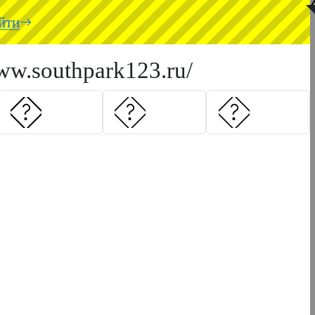
◥
йти
ww.southpark123.ru/