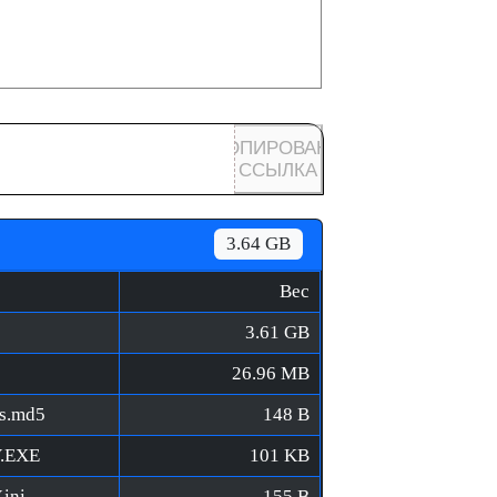
КОПИРОВАНА
ССЫЛКА
3.64 GB
Вес
3.61 GB
26.96 MB
ns.md5
148 B
V.EXE
101 KB
ini
155 B