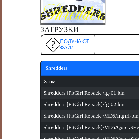
ЗАГРУЗКИ
ПОЛУЧАЮТ
ФАЙЛ
Shredders
Хлам
Shredders [FitGirl Repack]/fg-01.bin
Shredders [FitGirl Repack]/fg-02.bin
Shredders [FitGirl Repack]/MD5/fitgirl-bi
Shredders [FitGirl Repack]/MD5/QuickSF
Shredders [FitGirl Repack]/MD5/QuickSFV.