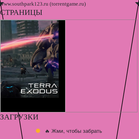
www.southpark123.ru (torrentgame.ru)
◤
◥
СТРАНИЦЫ
ЗАГРУЗКИ
🔥 Жми, чтобы забрать