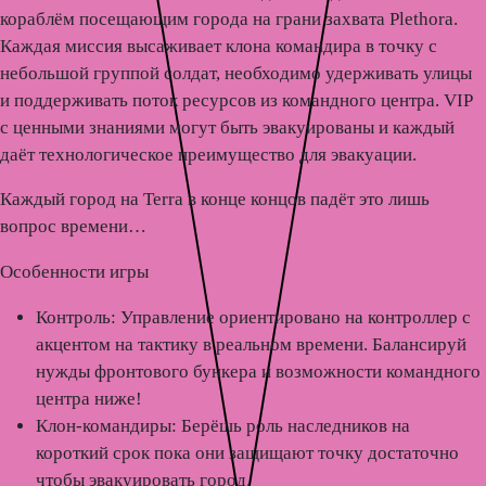
кораблём посещающим города на грани захвата Plethora.
Каждая миссия высаживает клона командира в точку с
небольшой группой солдат, необходимо удерживать улицы
и поддерживать поток ресурсов из командного центра. VIP
с ценными знаниями могут быть эвакуированы и каждый
даёт технологическое преимущество для эвакуации.
Каждый город на Terra в конце концов падёт это лишь
вопрос времени…
Особенности игры
Контроль:
Управление ориентировано на контроллер с
акцентом на тактику в реальном времени. Балансируй
нужды фронтового бункера и возможности командного
центра ниже!
Клон-командиры:
Берёшь роль наследников на
короткий срок пока они защищают точку достаточно
чтобы эвакуировать город.