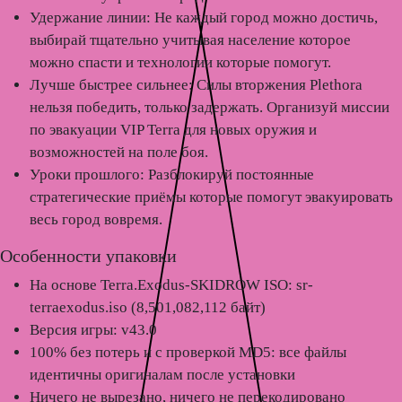
Удержание линии:
Не каждый город можно достичь,
выбирай тщательно учитывая население которое
можно спасти и технологии которые помогут.
Лучше быстрее сильнее:
Силы вторжения Plethora
нельзя победить, только задержать. Организуй миссии
по эвакуации VIP Terra для новых оружия и
возможностей на поле боя.
Уроки прошлого:
Разблокируй постоянные
стратегические приёмы которые помогут эвакуировать
весь город вовремя.
Особенности упаковки
На основе Terra.Exodus-SKIDROW ISO: sr-
terraexodus.iso (8,501,082,112 байт)
Версия игры: v43.0
100% без потерь и с проверкой MD5: все файлы
идентичны оригиналам после установки
Ничего не вырезано, ничего не перекодировано