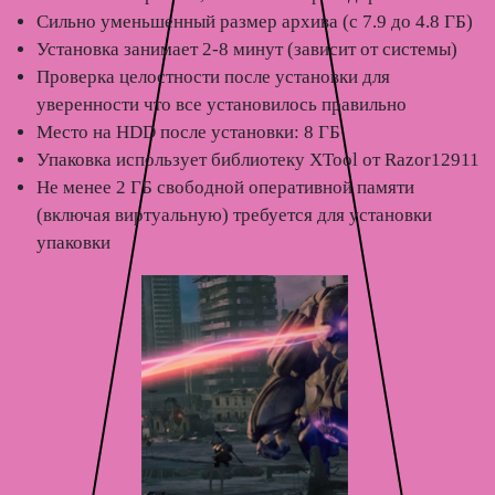
Сильно уменьшенный размер архива (с 7.9 до 4.8 ГБ)
Установка занимает 2-8 минут (зависит от системы)
Проверка целостности после установки для
уверенности что все установилось правильно
Место на HDD после установки: 8 ГБ
Упаковка использует библиотеку XTool от Razor12911
Не менее 2 ГБ свободной оперативной памяти
(включая виртуальную) требуется для установки
упаковки