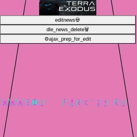
editnews💀
dle_news_delete🗑️
⚙ajax_prep_for_edit️