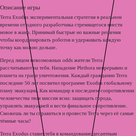
Описание игры
Terra Exodus экспериментальная стратегия в реальном
времени от одного разработчика стремящегося внести
новое в жанр. Принимай быстрые но важные решения
чтобы координировать роботов и удерживать каждую
точку как можно дольше.
Перед лицом невозможных odds жители Terra
рассчитывают на тебя. Нападение Plethora непрерывно и
планета на грани уничтожения. Каждый гражданин Terra
последние 50 лет посвятил программе Exodus глобальному
плану эвакуации. Как командир в последнем сопротивлении
человечества твоя миссия ясна: защищать города,
управлять эвакуацией и вести финальное сопротивление.
Сможешь ли ты справиться и провести Terra через её самые
тёмные часы?
Terra Exodus ставит тебя в командование десантным