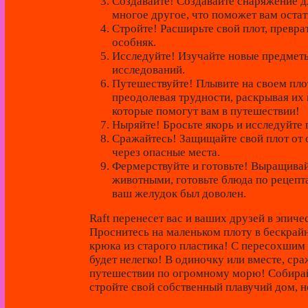
Создавайте!
Создавайте снаряжение д
многое другое, что поможет вам остат
Стройте!
Расширьте свой плот, превра
особняк.
Исследуйте!
Изучайте новые предметы
исследований.
Путешествуйте!
Плывите на своем пло
преодолевая трудности, раскрывая их
которые помогут вам в путешествии!
Ныряйте!
Бросьте якорь и исследуйте
Сражайтесь!
Защищайте свой плот от 
через опасные места.
Фермерствуйте и готовьте!
Выращивайт
животными, готовьте блюда по рецепта
ваш желудок был доволен.
Raft перенесет вас и ваших друзей в эпич
Проснитесь на маленьком плоту в бескрай
крюка из старого пластика! С пересохшим
будет нелегко! В одиночку или вместе, ср
путешествии по огромному морю! Собирай
стройте свой собственный плавучий дом, н