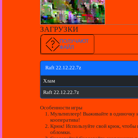
ЗАГРУЗКИ
ПОЛУЧАЮТ
ФАЙЛ
Raft 22.12.22.7z
Хлам
Raft 22.12.22.7z
Особенности игры
Мультиплеер!
Выживайте в одиночку и
кооператива!
Крюк!
Используйте свой крюк, чтоб
обломки.