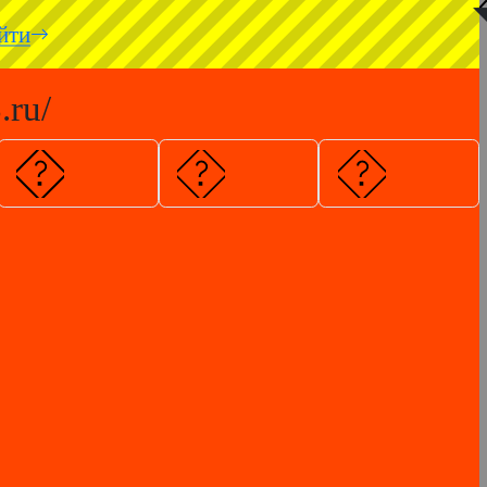
◥
йти
.ru/