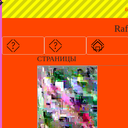
◤
б
Raf
СТРАНИЦЫ