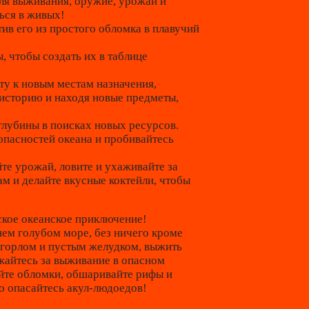
ля выживания, оружие, урожай и
ься в живых!
тив его из простого обломка в плавучий
, чтобы создать их в таблице
ту к новым местам назначения,
 историю и находя новые предметы,
 глубины в поисках новых ресурсов.
опасностей океана и пробивайтесь
е урожай, ловите и ухаживайте за
м и делайте вкусные коктейли, чтобы
еское океанское приключение!
нем голубом море, без ничего кроме
 горлом и пустым желудком, выжить
ажайтесь за выживание в опасном
те обломки, обшаривайте рифы и
о опасайтесь акул-людоедов!