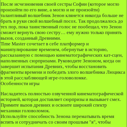
После исчезновения своей сестры Софии (которое могло
произойти по его вине, а могло и не произойти)
талантливый волшебник Зенон клянется никогда больше не
брать в руки свой волшебный посох. Так продолжалось до
тех пор, пока таинственный голос не пообещал, что Зенон
сможет вернуть свою сестру… ему нужно только принять
вызов, созданный Древними.
Time Master сочетает в себе платформер и
манипулирование временем, обернутые в историю,
рассказанную с помощью кинематографических кат-сцен,
наполненных сюрпризами. Руководите Зеноном, когда он
завершит испытания Древних, чтобы восстановить
фрагменты времени и победить злого волшебника Люцикса
в этой расслабляющей игре-головоломке.
Особенности игры
Насладитесь полностью озвученной кинематографической
историей, которая доставляет сюрпризы и вызывает смех.
Примите вызов древних и освоите широкий спектр
механики головоломок.
Используйте способность Зенона перематывать время
вспять и сотрудничать со своим прошлым "я", чтобы