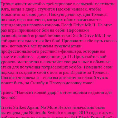
Трэвис живет мечтой о трейлерпарке в сельской местности
Юга, когда в дверь стучится Плохой человек, чтобы
отомстить за свою дочь, Плохую девочку. Для Трэвиса,
похоже, игра окончена, когда их обоих засасывает в
легендарную игровую консоль Death Drive Mk II. На этот
раз игры принимают бой на себя! Персонажи
разнообразной игровой библиотеки Death Drive Mk II не
собираются сдаваться без боя! Проложите себе путь сквозь
них, используя все приемы лучевой атаки,
профессионального рестлинга-финишера, которые вы
знаете и любите, – доведенные до 11. Прокачайте свой
уровень мастерства и сочетайте специальные и обычные
атаки для получения потрясающих комбо! Измените свой
подход и создайте свой стиль игры. Играйте за Трэвиса,
Плохого человека и – если вы достаточно плохой чувак –
может быть, за Синобу и Плохую девочку тоже!
Трэвис “Наносит новый удар” в этом полном издании для
Steam®!
Travis Strikes Again: No More Heroes изначально была
выпущена для Nintendo Switch в январе 2019 года с двумя
наборами пост-релизного контента: “#1 Black Dandelion” и