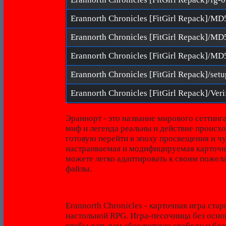
Erannorth Chronicles [FitGirl Repack]/setu
Эраннорт - это название мирового сеттинга
миф и легенда реальны и действие происхо
готовую перейти в эпоху просвещения и ч
настраиваемая и модифицируемая карточна
можете легко адаптировать к своим пожел
файлы.
Erannorth Chronicles - карточная игра ста
настольной RPG. Игра-песочница без основ
чтобы дать вам абсолютную свободу и бе