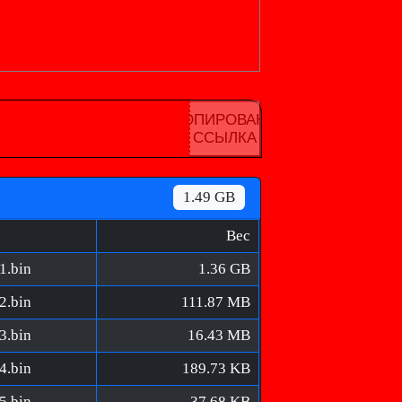
КОПИРОВАНА
ССЫЛКА
1.49 GB
Вес
1.bin
1.36 GB
2.bin
111.87 MB
3.bin
16.43 MB
4.bin
189.73 KB
5.bin
37.68 KB