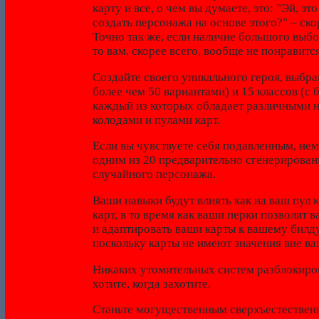
карту и все, о чем вы думаете, это: "Эй, эт
создать персонажа на основе этого?" – скор
Точно так же, если наличие большого выб
то вам, скорее всего, вообще не понравится
Создайте своего уникального героя, выбрав
более чем 50 вариантами) и 15 классов (с 
каждый из которых обладает различными 
колодами и пулами карт.
Если вы чувствуете себя подавленным, не
одним из 20 предварительно сгенерирован
случайного персонажа.
Ваши навыки будут влиять как на ваш пул к
карт, в то время как ваши перки позволят
и адаптировать ваши карты к вашему билду
поскольку карты не имеют значения вне ва
Никаких утомительных систем разблокировк
хотите, когда захотите.
Станьте могущественным сверхъестествен