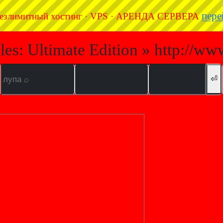
пере
езлимитный хостинг · VPS · АРЕНДА СЕРВЕРА
les: Ultimate Edition » http://ww
⏎