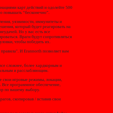
нациями карт действий и одолейте 500
о повышать “бесконечно”.
ления, уязвимости, иммунитеты и
шения, который будет реагировать на
еудачей. Но у вас есть все
ироваться. Враги будут сопротивляться
 уловки, чтобы победить их.
 правила". И Erannorth позволяет вам
все сложнее, более хардкорным и
уальным и расслабляющим.
е свои игровые режимы, локации,
.д. Все программное обеспечение,
тор по вашему выбору.
рагов, скопировав / вставив свои