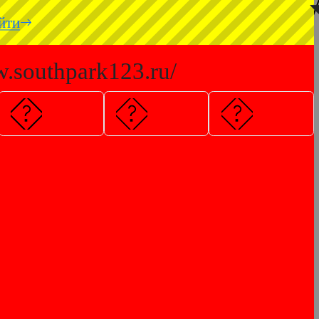
◥
йти
w.southpark123.ru/