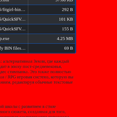
Erannorth Chronicles [FitGirl Repack]/MD5/fitgirl-bins.md5
292 B
Erannorth Chronicles [FitGirl Repack]/MD5/QuickSFV.EXE
101 KB
Erannorth Chronicles [FitGirl Repack]/MD5/QuickSFV.ini
155 B
p.exe
4.25 MB
Erannorth Chronicles [FitGirl Repack]/Verify BIN files before installation.bat
69 B
: альтернативная Земля, где каждый
дит в эпоху пост-средневековья,
удес стимпанка. Это также полностью
я / RPG игровая система, которую вы
аниям, редактируя обычные текстовые
рой школы с развитием в стиле
ного сюжета, созданная для того,
сконечную кастомизацию персонажа.