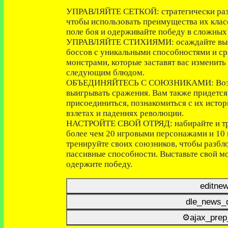
УПРАВЛЯЙТЕ СЕТКОЙ: стратегически разм
чтобы использовать преимущества их клас
поле боя и одерживайте победу в сложных
УПРАВЛЯЙТЕ СТИХИЯМИ: осаждайте высо
боссов с уникальными способностями и с
монстрами, которые заставят вас изменить 
следующим блюдом.
ОБЪЕДИНЯЙТЕСЬ С СОЮЗНИКАМИ: Возглавл
выигрывать сражения. Вам также придется 
присоединиться, познакомиться с их исто
взлетах и падениях революции.
НАСТРОЙТЕ СВОЙ ОТРЯД: набирайте и тре
более чем 20 игровыми персонажами и 10 
тренируйте своих союзников, чтобы разбл
пассивные способности. Выставьте свой м
одержите победу.
editne
dle_news_d
⚙ajax_prep_