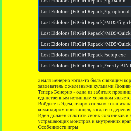
Lost Eidolons [FitGirl Repack]/fg-04.bin
Lost Eidolons [FitGirl Repack]/MD5/fitgir
Lost Eidolons [FitGirl Repack]/MD5/Quic
Lost Eidolons [FitGirl Repack]/MD5/Quick
Lost Eidolons [FitGirl Repack]/setup.exe
Земля Бенерио когда-то была сияющим кор
завоеватель с железными кулаками Людиви
Теперь Бенерио - одна из забитых провин
единственным истинным хозяином являетс
Войдите в Эдем, очаровательного капитан
командиром повстанцев, когда его деревня
Иден должен сплотить своих союзников и 
устрашающих монстров и внутренних враг
Особенности игры