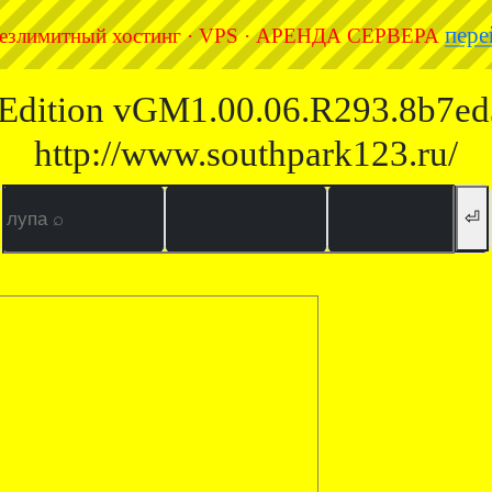
пере
езлимитный хостинг · VPS · АРЕНДА СЕРВЕРА
xe Edition vGM1.00.06.R293.8b7e
http://www.southpark123.ru/
⏎