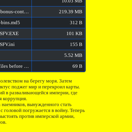
10.03 MB
Lost Eidolons [FitGirl Repack]/fg-optional-bonus-content.bin
219.39 MB
l-bins.md5
312 B
kSFV.EXE
101 KB
SFV.ini
155 B
5.52 MB
Lost Eidolons [FitGirl Repack]/Verify BIN files before installation.bat
69 B
олевством на берегу моря. Затем
ктус поджег мир и перекроил карты.
ций в разваливающейся империи, где
я коррупция.
а наемников, вынужденного стать
 с головой погружается в войну. Теперь
выстоять против имперской армии,
ов.