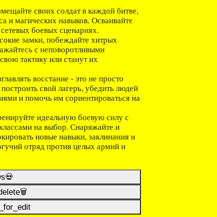
ещайте своих солдат в каждой битве,
са и магических навыков. Осваивайте
 сетевых боевых сценариях.
кие замки, побеждайте хитрых
ражайтесь с неповоротливыми
свою тактику или станут их
ять восстание - это не просто
построить свой лагерь, убедить людей
риями и помочь им сориентироваться на
нируйте идеальную боевую силу с
классами на выбор. Снаряжайте и
окировать новые навыки, заклинания и
огучий отряд против целых армий и
ws💀
elete🗑️
for_edit️