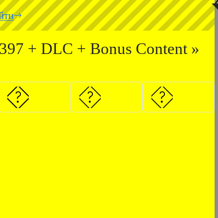
◥
йти
d397 + DLC + Bonus Content »