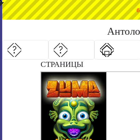
◤
б
Антолог
СТРАНИЦЫ