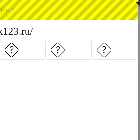
◥
йти
k123.ru/