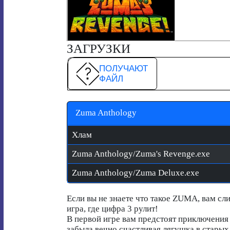
ЗАГРУЗКИ
ПОЛУЧАЮТ
ФАЙЛ
Zuma Anthology
Хлам
Zuma Anthology/Zuma's Revenge.exe
Zuma Anthology/Zuma Deluxe.exe
Если вы не знаете что такое ZUMA, вам сл
игра, где цифра 3 рулит!
В первой игре вам предстоят приключения в
забыла вечно счастливая лягушка в стары