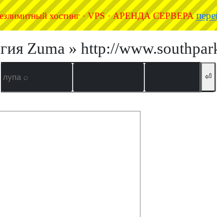
пере
езлимитный хостинг · VPS · АРЕНДА СЕРВЕРА
ия Zuma » http://www.southpar
⏎