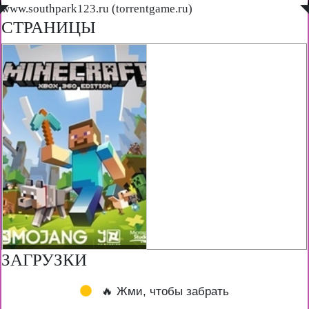
◤
www.southpark123.ru (torrentgame.ru)
◥
СТРАНИЦЫ
ЗАГРУЗКИ
🔥 Жми, чтобы забрать