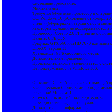
Системные требования:
Минимальные:
Требуется 64-битный процессор и операци
ОС: Windows 10 (обновление от ноября 201
8 или 7 (64-разрядная версия с последним
некоторые функции не поддерживаются в и
Процессор: Core i5 2,8 ГГц или аналогичн
Память: 8 ГБ ОЗУ
Графика: GTX 660 или HD 7870 или эквив
DirectX: версия 11
Хранилище: 6 ГБ свободного места.
Дополнительные примечания:
Производительность увеличивается с систе
Не поддерживается в Windows 10S.
Описание: Сражайтесь в захватывающей п
классическими бродилками по подземельям
вселенной Minecraft!
Запуск очень долгий, подождите, пока игр
через диспетчер задач - не нужно.
Дополнительная информация: