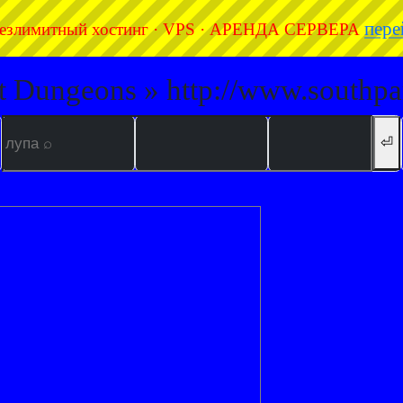
пере
езлимитный хостинг · VPS · АРЕНДА СЕРВЕРА
t Dungeons » http://www.southpa
⏎