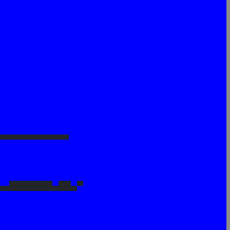
▄▄▄▄▄▄▄▄▄▄▄▄
▄▄███████▄██▄▀