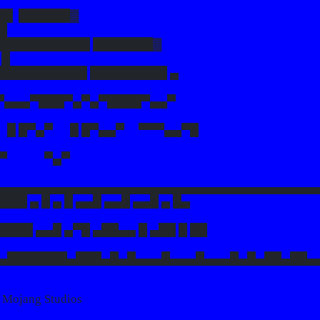
██ ██████▓
█
███████████ ███████▓
 █
██████████ █████████ ▄
▀▄▄▄▀███▀▄▀▄▀████▀▄▄▀
 █ █▀▄▀ █ █▀▄▄▀ ▀▀▀▄▄▀█
▀ ▀▄▀
▄▄▄▄▄▄▄▄▄▄▄▄▄▄▄▄▄▄▄▄▄▄▄▄▄▄▄▄▄▄▄▄▄▄▄▄▄
██ ▄ █ ▄ █ ▄▄█ ▄▄█ ▄▄█ ▄ █▄
████ ▄▄█ ▄▀█ ▄██▄▄ █ ▄██ █ ██
▄███████▄███▄█▄█▄▄▄█▄▄▄█▄▄▄█▄█▄██▄██▄
ojang Studios