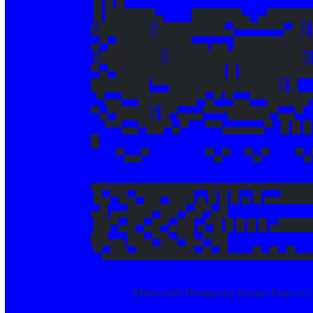
█ █ █
█ ██████▄ ██████▄ ▄█████
▓██████▓████████▄▀▀▀▀▀▀▄█▓ 
▄▀▄█████████▄▄ ▄▄ █████████
▓███████▓████████████████▓
▀▄▀█████████████ █ █████████
███████ ▀▀█████████████▓ █
▀▄▄▀▀███████▀▄▀ ▀▄▄▀▀█████
▀▄▀████▓ █▀▄▄▄▀▀▀█████▀▄▄▀
▀▀▄▄▀██▀▄▀ ▀▀▄▄▄▄▄▀ █ █ █
█
▀▄▄▀ ▀▄▀ ▀▄▀ ▀▄
▄▄▄▄▄▄▄▄▄▄▄▄▄▄▄▄▄▄▄▄▄▄▄▄▄▄
█▄▀█▄▀██▀███ ▄ █ █ █ ▄ █ ▄▄█████
▄█ ▄▄███▀██▀▄█▀▄█
██▀▄█▀▄█▀▄██ ▄▀█ █ █ █ █ ▄████
██▄▄ ██▄▀█▄▀█▄▀██
▀▄██▄███████▄█▄█▄▄▄█▄█▄█▄▄
Minecraft Dungeons Fauna Faire (c) M