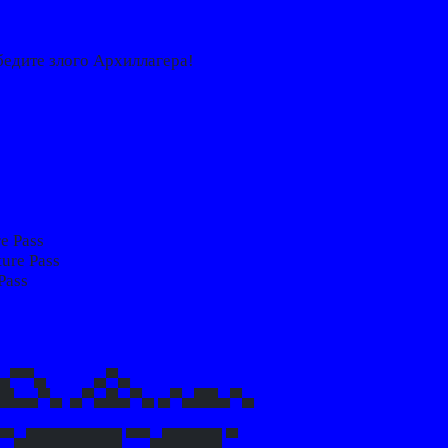
едите злого Архиллагера!
e Pass
ure Pass
Pass
▄▀▀▄ ▄▀▄
██▄▄▀▄ ▄▀▄█▄▀▄ ▄▀▄██▄▀▄
▀▄████████ ▀▀▄█████ ▀