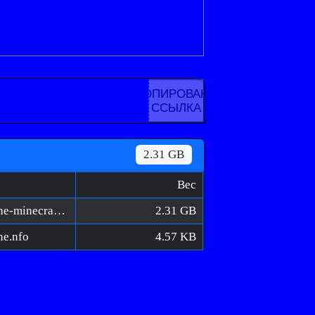
КОПИРОВАНА
ССЫЛКА
2.31 GB
Вес
Minecraft.Dungeons.Fauna.Faire-RUNE/rune-minecraft.dungeons.fauna.faire.iso
2.31 GB
ne.nfo
4.57 KB