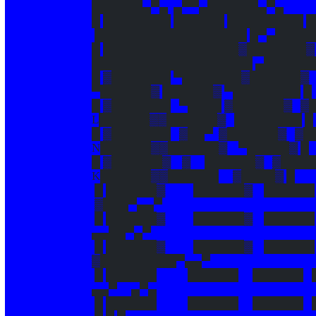
██████▄▀▄ ▄▀▀▄██████▄▀▄
█ ████████ ██████ █████████ 
██████████████████ █▀▄█████
█ ████████████████▓███████▓
███████████████████ ▄█████
█ ▓███████ ▀███████▓██████▓
▀██████▓ ██████▓ ▀████████ █
█ ▓███████ ▀████ ▓██████▓ ▓
L██████▓▓██████▓ ████████ █
█ ▓███████ ▓██▀ ▓██████▓ ▓█
N██████▓▓██████▓ ▀█████▓ █
█ ▓██████▓ ▓ ██████▓ ▓████
K██████▓▓██████ ▓████▓ █
█ ██████▓ ██████▓ ██████ 
▓███▀▄▄▀
█ ██████▓ ██████▓ ██████ 
▄▄██▀▄▀
█ ██████▓ ██████▓ ██████
▓█████████▀▄▄▀
█ ██████ ██████ ██████ ██
▄▄▀ ▄▀▄
█ ██████ ██████ ██████ █