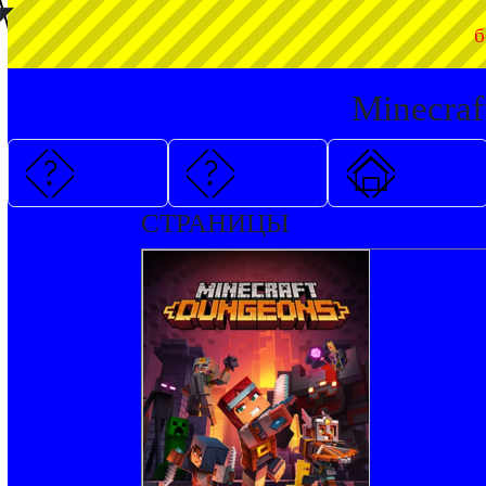
◤
б
Minecraf
СТРАНИЦЫ