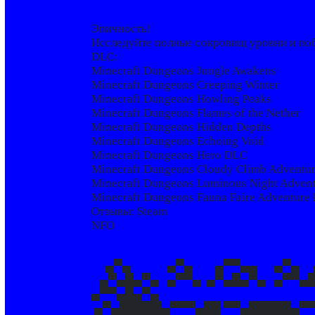
Эпичность!
Исследуйте полные сокровищ уровни и поб
DLC:
Minecraft Dungeons Jungle Awakens
Minecraft Dungeons Creeping Winter
Minecraft Dungeons Howling Peaks
Minecraft Dungeons Flames of the Nether
Minecraft Dungeons Hidden Depths
Minecraft Dungeons Echoing Void
Minecraft Dungeons Hero DLC
Minecraft Dungeons Cloudy Climb Adventur
Minecraft Dungeons Luminous Night Advent
Minecraft Dungeons Fauna Faire Adventure 
Отзывы: Steam
NFO
▄▀▄ ▄▀▄ ▄▀▀▄▄ ▄▀▄ 
▄▀▄█▄▀▄ ▄▀▀▄ ▄▀▄█▄▀▄ ▄▀▀▄
▄▀▀▄█▄▀▄
▄▀▄█████▄▀▀▀▄██ ▀▀▄█████▄▀▀