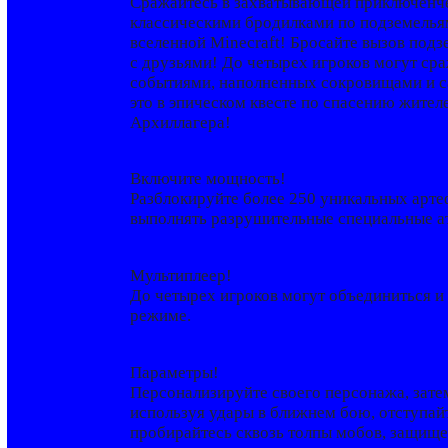
Сражайтесь в захватывающей приключенче
классическими бродилками по подземельям
вселенной Minecraft! Бросайте вызов под
с друзьями! До четырех игроков могут ср
событиями, наполненных сокровищами и с
это в эпическом квесте по спасению жите
Архиллагера!
Включите мощность!
Разблокируйте более 250 уникальных арте
выполнять разрушительные специальные ат
Мультиплеер!
До четырех игроков могут объединиться и
режиме.
Параметры!
Персонализируйте своего персонажа, зате
используя удары в ближнем бою, отступай
пробирайтесь сквозь толпы мобов, защищ