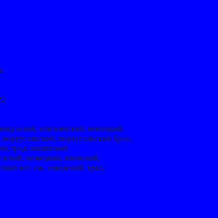
en
22
анцузский, итальянский, немецкий,
 португальский, португальский браз.,
ий, трад. китайский
узский, немецкий, японский,
ский лат. ам., шведский, трад.