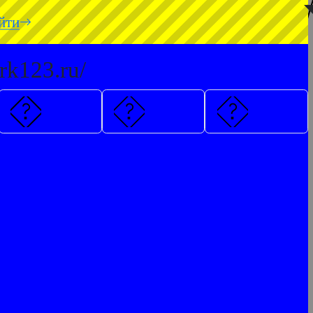
◥
йти
rk123.ru/