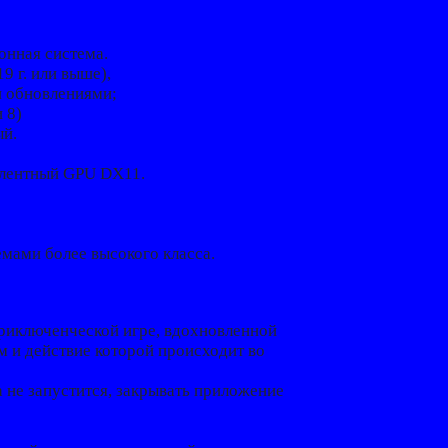
онная система.
9 г. или выше),
и обновлениями;
 8)
ый.
алентный GPU DX11.
мами более высокого класса.
риключенческой игре, вдохновленной
 и действие которой происходит во
а не запустится, закрывать приложение