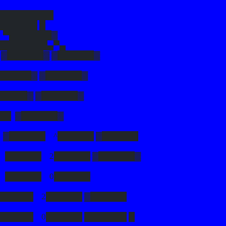
██████████
██████ █
 ▀███████▓
█████████▄▀▄
 ▓██████▓ ▓██████▓
██████▓ ▓██████▓
█████▓ ▓██████▓
██ ▓██████▓
▓██████ ^██████ ▓██████
██████ 2██████ ▓██████▓
 ██████ 0██████
████ 2██████ ▓██████
█████ 0██████ ███████ █