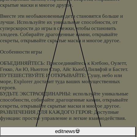
скрытые маски и многое другое.
Вместе эти необыкновенные дети становятся больше и
лучше. Используйте их уникальные способности, от
суперскорости до игры в снежки, чтобы остановить
злодеев. Собирайте драгоценные камни, открывайте
секреты, открывайте скрытые маски и многое другое.
Особенности игры
ОБЪЕДИНЯЙТЕСЬ: Присоединяйтесь к Кэтбою, Оулетт,
Гекко, Ан Ю, Ньютон Стар, Айс Кьюб, Лилифэй и Бастет.
ПУТЕШЕСТВУЙТЕ И ОТКРЫВАЙТЕ: Сушу, небо или
море, Explorer доставит туда ваших могущественных
героев.
БУДЬТЕ ЭКСТРАОРДИНАРНЫ: используйте уникальные
способности, собирайте драгоценные камни, открывайте
секреты, открывайте скрытые маски и многое другое.
РАЗВЛЕЧЕНИЯ ДЛЯ КАЖДОГО ГЕРОЯ: Доступные
функции: простое управление и легкие взаимодействия.
editnews💀