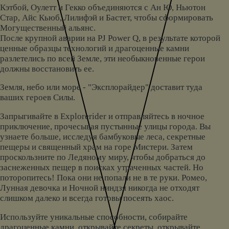
Кэтбой, Оулетт и Гекко объединяются с Ан Ю, Ньютон
Стар, Айс Кьюб, Лилифэй и Бастет, чтобы сформировать
Могущественный альянс.
После крупной аварии на PJ Power Q, в результате которой
ценные образцы технологий и драгоценные камни
разлетелись по всей Земле, эти необыкновенные герои
должны восстановить ее.
Земля, небо или море - "Эксплорайдер" доставит туда
ваших героев Силы.
Запрыгивайте в Explorerider и отправляйтесь в ночное
приключение, прочесывая пустынные улицы города. Вы
узнаете больше, исследуя бамбуковые леса, секретные
пещеры и священный храм на горе Мистери. Затем
проскользните по Ледяному миру, чтобы добраться до
заснеженных пещер в поисках утраченных частей. Но
поторопитесь! Пока они не попали не в те руки. Ромео,
Лунная девочка и Ночной ниндзя никогда не отходят
слишком далеко и всегда готовы посеять хаос.
Используйте уникальные способности, собирайте
драгоценные камни, открывайте секреты, открывайте