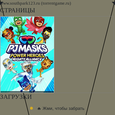
www.southpark123.ru (torrentgame.ru)
◤
◥
СТРАНИЦЫ
ЗАГРУЗКИ
🔥 Жми, чтобы забрать