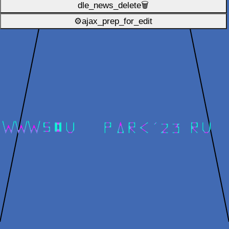
dle_news_delete🗑️
⚙ajax_prep_for_edit️