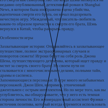
недавно опубликованный детективный роман в Shanghai
News, в котором была изображена сцена убийства,
идентичная смерти его брата, он начал подозревать
нечестную игру. Убежденный, что писатель-любитель
каким-то образом причастен к смерти его брата, Шэнь
вернулся в Китай, чтобы раскрыть правду.
Особенности игры
Захватывающие истории: Отправляйтесь в захватывающее
путешествие, полное экстраординарных случаев и
поворотов сюжета! Игроки берут на себя роль Джона
Шена, путешествующего детектива, который ищет правду и
мстит за смерть своего брата. На своем пути он
сталкивается с многочисленными делами, полными тайн,
драмы и саспенса.
Запоминающиеся персонажи: В игре много незабываемых
персонажей. Джон Шен, например, утонченный
джентльмен с острым интеллектом. Но по мере того, как вы
углубляетесь, вы обнаруживаете, что у него есть темная
сторона личности. Его жизнерадостный ассистент Фрэнки -
источник позитива, который всегда стремится использовать