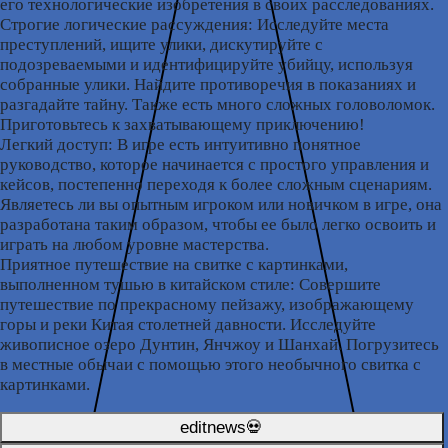
его технологические изобретения в своих расследованиях.
Строгие логические рассуждения: Исследуйте места
преступлений, ищите улики, дискутируйте с
подозреваемыми и идентифицируйте убийцу, используя
собранные улики. Найдите противоречия в показаниях и
разгадайте тайну. Также есть много сложных головоломок.
Приготовьтесь к захватывающему приключению!
Легкий доступ: В игре есть интуитивно понятное
руководство, которое начинается с простого управления и
кейсов, постепенно переходя к более сложным сценариям.
Являетесь ли вы опытным игроком или новичком в игре, она
разработана таким образом, чтобы ее было легко освоить и
играть на любом уровне мастерства.
Приятное путешествие на свитке с картинками,
выполненном тушью в китайском стиле: Совершите
путешествие по прекрасному пейзажу, изображающему
горы и реки Китая столетней давности. Исследуйте
живописное озеро Дунтин, Янчжоу и Шанхай. Погрузитесь
в местные обычаи с помощью этого необычного свитка с
картинками.
editnews💀