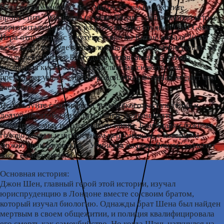
Если вы поклонник “Ace Attorney”, вы не захотите
пропустить “Убийства на реке Янцзы”, детективную игру с
горизонтальной осью, разработанную студией OMEGames.
Игра отправит вас в путешествие по Китаю начала 20-го
века, когда вы будете расследовать серию интригующих дел
вдоль реки Янцзы. Благодаря потрясающему стилю
рисования кистью и увлекательному сюжету, она
предлагает уникальный игровой опыт, который не даст вам
заскучать.
Используйте свои навыки логического рассуждения и
дедукции, чтобы находить улики, допрашивать
подозреваемых и разгадывать тайны. Благодаря сложным
головоломкам и интересным персонажам, с которыми
можно познакомиться, “Убийства на реке Янцзы” захватят
вас с самого начала.
Основная история:
Джон Шен, главный герой этой истории, изучал
юриспруденцию в Лондоне вместе со своим братом,
который изучал биологию. Однажды брат Шена был найден
мертвым в своем общежитии, и полиция квалифицировала
его смерть как самоубийство. Но когда Шэнь наткнулся на