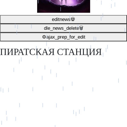
editnews💀
dle_news_delete🗑️
⚙ajax_prep_for_edit️
ПИРАТСКАЯ СТАНЦИЯ