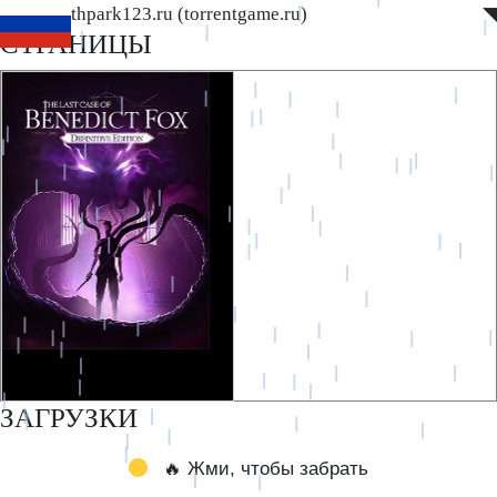
www.southpark123.ru (torrentgame.ru)
◤
◥
СТРАНИЦЫ
ЗАГРУЗКИ
🔥 Жми, чтобы забрать