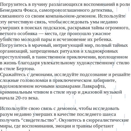
Погрузитесь в пучину разлагающихся воспоминаний в роли
Бенедикта Фокса, самопровозглашенного детектива,
связанного со своим компаньоном-демоном. Используйте
эту нечестивую связь, чтобы исследовать умы недавно
умерших в поисках подсказок, раскрывая тайны огромного,
ветхого особняка — места, где произошло ужасное
убийство молодой пары и исчезновение их ребенка.
Погрузитесь в мрачный, интригующий мир, полный тайных
организаций, запрещенных ритуалов и хладнокровных
преступлений, в таинственном приключении, воплощенном
в жизнь благодаря увлекательному художественному стилю
в стиле Бертона.
Сражайтесь с демонами, исследуйте подсознание и решайте
сложные головоломки в приключенческом лабиринте,
вдохновленном ночными кошмарами Лавкрафта,
криминальным чтивом в стиле нуар и джазовой музыкой
начала 20-го века.
Используйте свою связь с демоном, чтобы исследовать
разум недавно умерших в качестве последнего шанса
получить “свидетельство”. Окунитесь в сюрреалистические
миры, где воспоминания, эмоции и травмы обретают