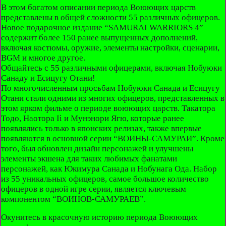
В этом богатом описании периода Воюющих царств
представлены в общей сложности 55 различных офицеров.
Новое подарочное издание “SAMURAI WARRIORS 4”
содержит более 150 ранее выпущенных дополнений,
включая костюмы, оружие, элементы настройки, сценарии,
BGM и многое другое.
Общайтесь с 55 различными офицерами, включая Нобуюки
Санаду и Есицугу Отани!
По многочисленным просьбам Нобуюки Санада и Есицугу
Отани стали одними из многих офицеров, представленных в
этом ярком фильме о периоде воюющих царств. Такатора
Тодо, Наотора Ii и Мунэнори Ягю, которые ранее
появлялись только в японских релизах, также впервые
появляются в основной серии “ВОИНЫ-САМУРАИ”. Кроме
того, был обновлен дизайн персонажей и улучшены
элементы экшена для таких любимых фанатами
персонажей, как Юкимура Санада и Нобунага Ода. Набор
из 55 уникальных офицеров, самое большое количество
офицеров в одной игре серии, является ключевым
компонентом “ВОИНОВ-САМУРАЕВ”.
Окунитесь в красочную историю периода Воюющих