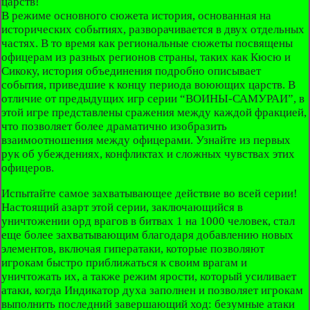
царств!
В режиме основного сюжета история, основанная на
исторических событиях, разворачивается в двух отдельных
частях. В то время как региональные сюжеты посвящены
офицерам из разных регионов страны, таких как Кюсю и
Сикоку, история объединения подробно описывает
события, приведшие к концу периода воюющих царств. В
отличие от предыдущих игр серии “ВОИНЫ-САМУРАИ”, в
этой игре представлены сражения между каждой фракцией,
что позволяет более драматично изобразить
взаимоотношения между офицерами. Узнайте из первых
рук об убеждениях, конфликтах и сложных чувствах этих
офицеров.
Испытайте самое захватывающее действие во всей серии!
Настоящий азарт этой серии, заключающийся в
уничтожении орд врагов в битвах 1 на 1000 человек, стал
еще более захватывающим благодаря добавлению новых
элементов, включая гиператаки, которые позволяют
игрокам быстро приближаться к своим врагам и
уничтожать их, а также режим ярости, который усиливает
атаки, когда Индикатор духа заполнен и позволяет игрокам
выполнить последний завершающий ход: безумные атаки