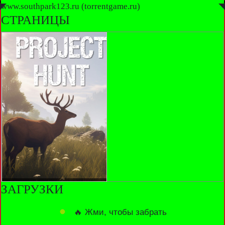
◤
www.southpark123.ru (torrentgame.ru)
◥
СТРАНИЦЫ
ЗАГРУЗКИ
🔥 Жми, чтобы забрать