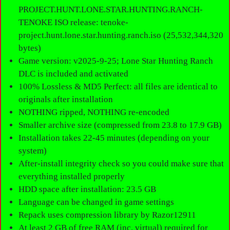
PROJECT.HUNT.LONE.STAR.HUNTING.RANCH-
TENOKE ISO release: tenoke-
project.hunt.lone.star.hunting.ranch.iso (25,532,344,320
bytes)
Game version: v2025-9-25; Lone Star Hunting Ranch
DLC is included and activated
100% Lossless & MD5 Perfect: all files are identical to
originals after installation
NOTHING ripped, NOTHING re-encoded
Smaller archive size (compressed from 23.8 to 17.9 GB)
Installation takes 22-45 minutes (depending on your
system)
After-install integrity check so you could make sure that
everything installed properly
HDD space after installation: 23.5 GB
Language can be changed in game settings
Repack uses compression library by Razor12911
At least 2 GB of free RAM (inc. virtual) required for